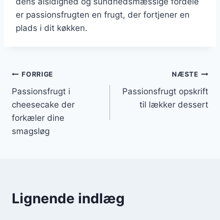
dens alsidighed og sundhedsmæssige fordele
er passionsfrugten en frugt, der fortjener en
plads i dit køkken.
Indlægsnavigation
FORRIGE
NÆSTE
Passionsfrugt i
Passionsfrugt opskrift
cheesecake der
til lækker dessert
forkæler dine
smagsløg
Lignende indlæg