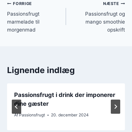
Indlægsnavigation
FORRIGE
NÆSTE
Passionsfrugt
Passionsfrugt og
marmelade til
mango smoothie
morgenmad
opskrift
Lignende indlæg
Passionsfrugt i drink der imponerer
dine gæster
Af
Passionsfrugt
20. december 2024