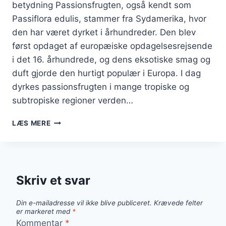
betydning Passionsfrugten, også kendt som
Passiflora edulis, stammer fra Sydamerika, hvor
den har været dyrket i århundreder. Den blev
først opdaget af europæiske opdagelsesrejsende
i det 16. århundrede, og dens eksotiske smag og
duft gjorde den hurtigt populær i Europa. I dag
dyrkes passionsfrugten i mange tropiske og
subtropiske regioner verden…
PASSIONSFRUGT
LÆS MERE
I
SALAT
FOR
EN
FRISK
Skriv et svar
OG
FARVERIG
Din e-mailadresse vil ikke blive publiceret.
Krævede felter
RET
er markeret med
*
Kommentar
*