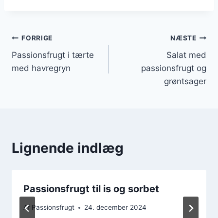
Indlægsnavigation
FORRIGE
NÆSTE
Passionsfrugt i tærte
Salat med
med havregryn
passionsfrugt og
grøntsager
Lignende indlæg
Passionsfrugt til is og sorbet
Af
Passionsfrugt
24. december 2024