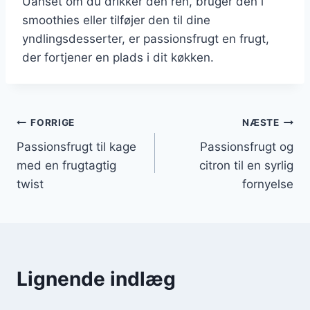
Uanset om du drikker den ren, bruger den i
smoothies eller tilføjer den til dine
yndlingsdesserter, er passionsfrugt en frugt,
der fortjener en plads i dit køkken.
Indlægsnavigation
FORRIGE
NÆSTE
Passionsfrugt til kage
Passionsfrugt og
med en frugtagtig
citron til en syrlig
twist
fornyelse
Lignende indlæg