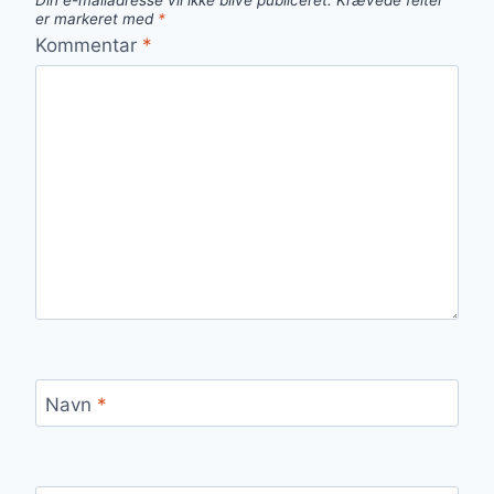
Din e-mailadresse vil ikke blive publiceret.
Krævede felter
er markeret med
*
Kommentar
*
Navn
*