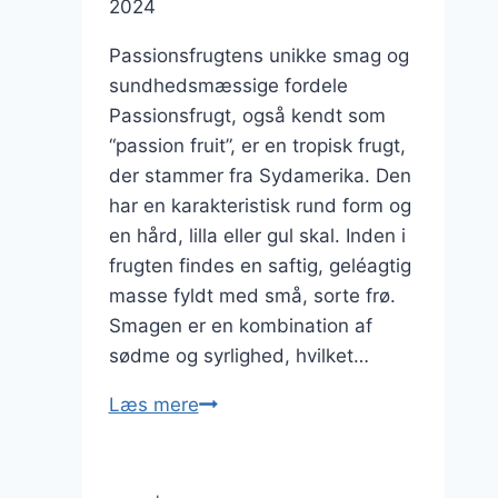
2024
Passionsfrugtens unikke smag og
sundhedsmæssige fordele
Passionsfrugt, også kendt som
“passion fruit”, er en tropisk frugt,
der stammer fra Sydamerika. Den
har en karakteristisk rund form og
en hård, lilla eller gul skal. Inden i
frugten findes en saftig, geléagtig
masse fyldt med små, sorte frø.
Smagen er en kombination af
sødme og syrlighed, hvilket…
Passionsfrugt
Læs mere
i
salat
for