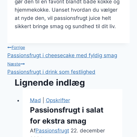
gør den til en favorit blandt både kokke og
hjemmekokke. Uanset hvordan du vælger
at nyde den, vil passionsfrugt juice helt
sikkert bringe smag og sundhed til dit liv.
Indlægsnavigation
Forrige
Passionsfrugt i cheesecake med fyldig smag
Næste
Passionsfrugt i drink som festlighed
Lignende indlæg
Mad
|
Opskrifter
Passionsfrugt i salat
for ekstra smag
Af
Passionsfrugt
22. december