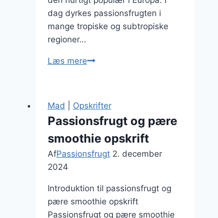
den hurtigt populær i Europa. I
dag dyrkes passionsfrugten i
mange tropiske og subtropiske
regioner…
Passionsfrugt
Læs mere
i
salat
med
Mad
|
Opskrifter
bær
Passionsfrugt og pære
smoothie opskrift
Af
Passionsfrugt
2. december
2024
Introduktion til passionsfrugt og
pære smoothie opskrift
Passionsfrugt og pære smoothie