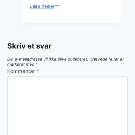
Passionsfrugt
Læs mere
og
lime
cocktail
opskrift
Skriv et svar
Din e-mailadresse vil ikke blive publiceret.
Krævede felter er
markeret med
*
Kommentar
*