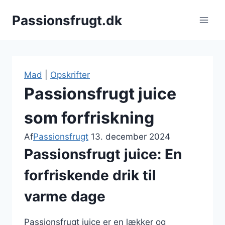
Fortsæt
Passionsfrugt.dk
til
indhold
Mad
|
Opskrifter
Passionsfrugt juice
som forfriskning
Af
Passionsfrugt
13. december 2024
Passionsfrugt juice: En
forfriskende drik til
varme dage
Passionsfrugt juice er en lækker og