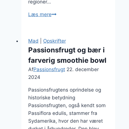
regioner…
Passionsfrugt
Læs mere
og
honning
som
Mad
|
Opskrifter
naturlig
Passionsfrugt og bær i
sødning
farverig smoothie bowl
Af
Passionsfrugt
22. december
2024
Passionsfrugtens oprindelse og
historiske betydning
Passionsfrugten, også kendt som
Passiflora edulis, stammer fra
Sydamerika, hvor den har været
dyrket i århundreder. Den blev