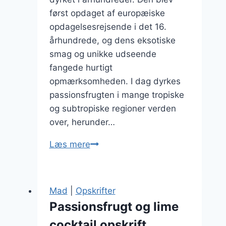
først opdaget af europæiske
opdagelsesrejsende i det 16.
århundrede, og dens eksotiske
smag og unikke udseende
fangede hurtigt
opmærksomheden. I dag dyrkes
passionsfrugten i mange tropiske
og subtropiske regioner verden
over, herunder…
Passionsfrugt
Læs mere
og
bær
i
Mad
|
Opskrifter
farverig
Passionsfrugt og lime
smoothie
cocktail opskrift
bowl