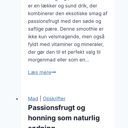
er en lækker og sund drik, der
kombinerer den eksotiske smag af
passionsfrugt med den søde og
saftige pære. Denne smoothie er
ikke kun velsmagende, men også
fyldt med vitaminer og mineraler,
der gør den til et perfekt valg til
morgenmad eller som en…
Passionsfrugt
Læs mere
og
pære
smoothie
Mad
|
Opskrifter
opskrift
Passionsfrugt og
honning som naturlig