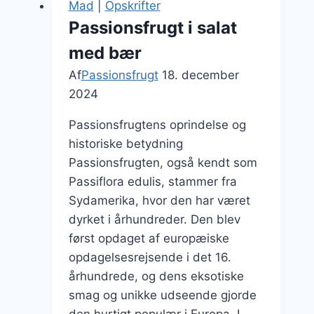
Mad
|
Opskrifter
ekstra
Passionsfrugt i salat
smag
med bær
Af
Passionsfrugt
18. december
2024
Passionsfrugtens oprindelse og
historiske betydning
Passionsfrugten, også kendt som
Passiflora edulis, stammer fra
Sydamerika, hvor den har været
dyrket i århundreder. Den blev
først opdaget af europæiske
opdagelsesrejsende i det 16.
århundrede, og dens eksotiske
smag og unikke udseende gjorde