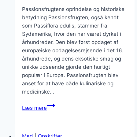
Passionsfrugtens oprindelse og historiske
betydning Passionsfrugten, også kendt
som Passiflora edulis, stammer fra
Sydamerika, hvor den har været dyrket i
århundreder. Den blev først opdaget af
europæiske opdagelsesrejsende i det 16.
århundrede, og dens eksotiske smag og
unikke udseende gjorde den hurtigt
populær i Europa. Passionsfrugten blev
anset for at have både kulinariske og
medicinske…
Passionsfrugt
Læs mere
marmelade
til
morgenmad
Mad
|
Opskrifter