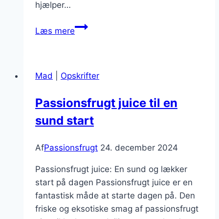
hjælper…
Passionsfrugt
Læs mere
og
bær
til
Mad
|
Opskrifter
sund
morgenmad
Passionsfrugt juice til en
sund start
Af
Passionsfrugt
24. december 2024
Passionsfrugt juice: En sund og lækker
start på dagen Passionsfrugt juice er en
fantastisk måde at starte dagen på. Den
friske og eksotiske smag af passionsfrugt