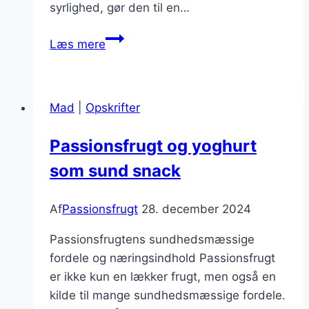
syrlighed, gør den til en…
Salatdressing
Læs mere
lavet
på
skønne
Mad
|
Opskrifter
passionerede
frugter
Passionsfrugt og yoghurt
som sund snack
Af
Passionsfrugt
28. december 2024
Passionsfrugtens sundhedsmæssige
fordele og næringsindhold Passionsfrugt
er ikke kun en lækker frugt, men også en
kilde til mange sundhedsmæssige fordele.