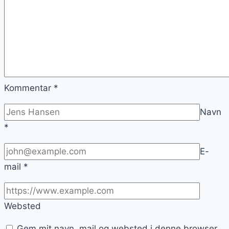
Kommentar
*
Navn
*
E-
mail
*
Websted
Gem mit navn, mail og websted i denne browser