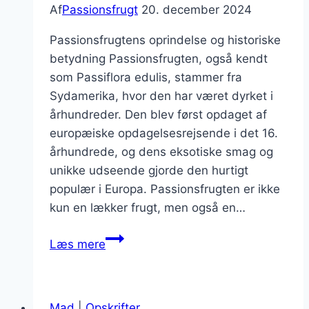
Af
Passionsfrugt
20. december 2024
Passionsfrugtens oprindelse og historiske
betydning Passionsfrugten, også kendt
som Passiflora edulis, stammer fra
Sydamerika, hvor den har været dyrket i
århundreder. Den blev først opdaget af
europæiske opdagelsesrejsende i det 16.
århundrede, og dens eksotiske smag og
unikke udseende gjorde den hurtigt
populær i Europa. Passionsfrugten er ikke
kun en lækker frugt, men også en…
Passionsfrugt
Læs mere
opskrift
til
lækker
Mad
|
Opskrifter