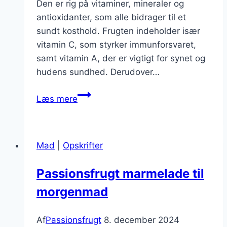
Den er rig på vitaminer, mineraler og
antioxidanter, som alle bidrager til et
sundt kosthold. Frugten indeholder især
vitamin C, som styrker immunforsvaret,
samt vitamin A, der er vigtigt for synet og
hudens sundhed. Derudover…
Passionsfrugt
Læs mere
og
yoghurt
som
Mad
|
Opskrifter
sund
snack
Passionsfrugt marmelade til
morgenmad
Af
Passionsfrugt
8. december 2024