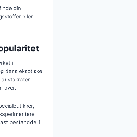
finde din
sstoffer eller
opularitet
rket i
 og dens eksotiske
ristokrater. I
n over.
ecialbutikker,
eksperimentere
fast bestanddel i