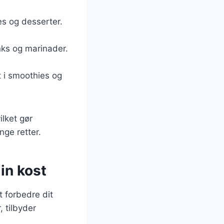
es og desserter.
inks og marinader.
t i smoothies og
ilket gør
nge retter.
din kost
 forbedre dit
 tilbyder