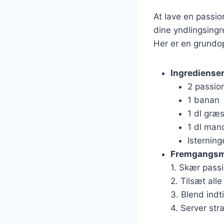
At lave en passio
dine yndlingsingr
Her er en grundop
Ingrediense
2 passio
1 banan
1 dl græ
1 dl ma
Isterninge
Fremgangs
1. Skær passi
2. Tilsæt all
3. Blend indt
4. Server str