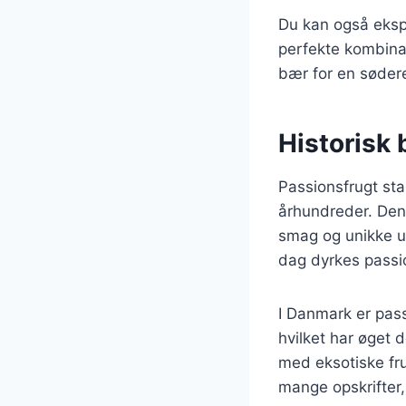
Du kan også ekspe
perfekte kombinat
bær for en søder
Historisk 
Passionsfrugt sta
århundreder. Den 
smag og unikke u
dag dyrkes passio
I Danmark er pass
hvilket har øget 
med eksotiske fru
mange opskrifter,