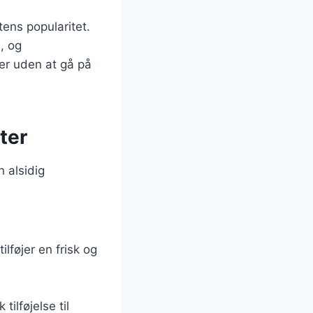
tens popularitet.
, og
der uden at gå på
ter
n alsidig
lføjer en frisk og
ilføjelse til