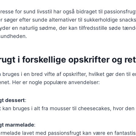
esse for sund livsstil har også bidraget til passionsfrug
øger efter sunde alternativer til sukkerholdige snacks
byder en naturlig sødme, der kan tilfredsstille søde tæn
sundheden.
ugt i forskellige opskrifter og ret
bruges i en bred vifte af opskrifter, hvilket gør den til e
enet. Her er nogle populære anvendelser:
gt dessert
:
 kan bruges i alt fra mousser til cheesecakes, hvor den ti
gt marmelade
:
melade lavet med passionsfrugt kan være en fantastisk t