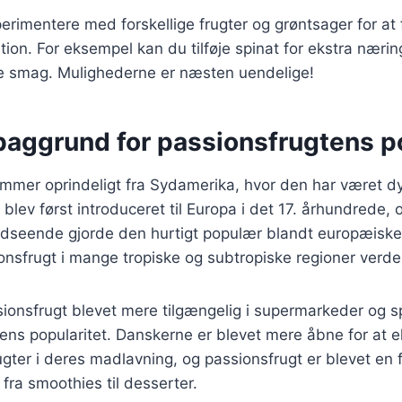
rimentere med forskellige frugter og grøntsager for at 
ion. For eksempel kan du tilføje spinat for ekstra næring
e smag. Mulighederne er næsten uendelige!
baggrund for passionsfrugtens p
mmer oprindeligt fra Sydamerika, hvor den har været dy
blev først introduceret til Europa i det 17. århundrede,
dseende gjorde den hurtigt populær blandt europæiske a
nsfrugt i mange tropiske og subtropiske regioner verde
ionsfrugt blevet mere tilgængelig i supermarkeder og sp
dens popularitet. Danskerne er blevet mere åbne for at 
gter i deres madlavning, og passionsfrugt er blevet en 
 fra smoothies til desserter.