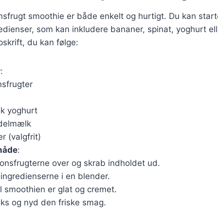
nsfrugt smoothie er både enkelt og hurtigt. Du kan sta
edienser, som kan inkludere bananer, spinat, yoghurt e
skrift, du kan følge:
r
:
nsfrugter
sk yoghurt
ndelmælk
r (valgfrit)
måde
:
onsfrugterne over og skrab indholdet ud.
e ingredienserne i en blender.
il smoothien er glat og cremet.
aks og nyd den friske smag.