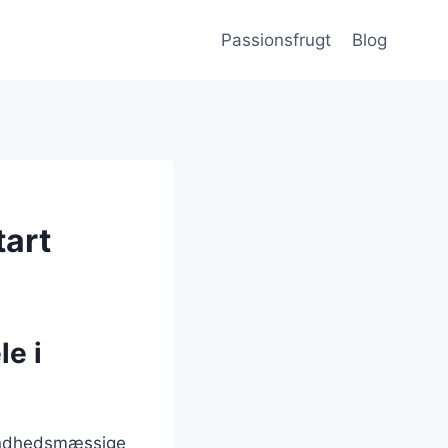
Passionsfrugt
Blog
tart
e i
sundhedsmæssige