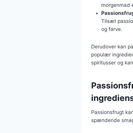
morgenmad el
Passionsfrug
Tilsæt passio
og farve.
Derudover kan pas
populær ingredie
spiritusser og kan
Passionsf
ingredien
Passionsfrugt ka
spændende smagso