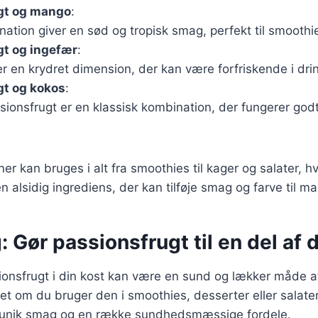
gt og mango
:
tion giver en sød og tropisk smag, perfekt til smoothi
gt og ingefær
:
jer en krydret dimension, der kan være forfriskende i dr
gt og kokos
:
ionsfrugt er en klassisk kombination, der fungerer god
r kan bruges i alt fra smoothies til kager og salater, hv
en alsidig ingrediens, der kan tilføje smag og farve til ma
: Gør passionsfrugt til en del af 
ionsfrugt i din kost kan være en sund og lækker måde at
t om du bruger den i smoothies, desserter eller salater,
 unik smag og en række sundhedsmæssige fordele.