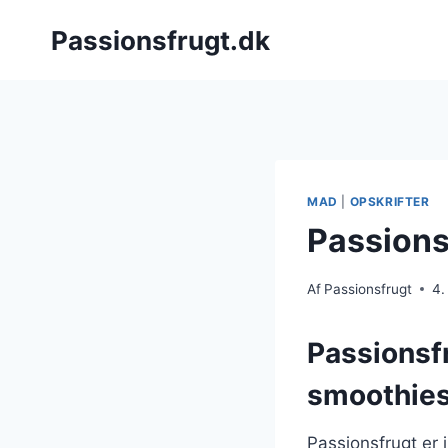
Fortsæt
Passionsfrugt.dk
til
indhold
MAD
|
OPSKRIFTER
Passionsf
Af
Passionsfrugt
4.
Passionsf
smoothie
Passionsfrugt er