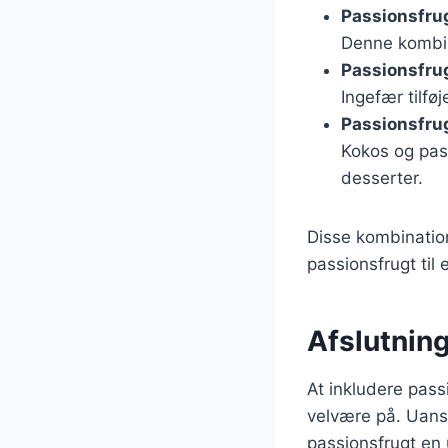
Passionsfru
Denne kombina
Passionsfru
Ingefær tilfø
Passionsfru
Kokos og pass
desserter.
Disse kombinatione
passionsfrugt til 
Afslutning
At inkludere pass
velvære på. Uanse
passionsfrugt en