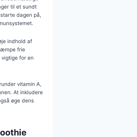
ger til et sundt
 starte dagen på,
immunsystemet.
je indhold af
ekæmpe frie
vigtige for en
runder vitamin A,
ionen. At inkludere
 også øge dens
moothie