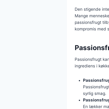
Den stigende inter
Mange mennesker s
passionsfrugt til
kompromis med 
Passionsfr
Passionsfrugt kan 
ingrediens i køkk
Passionsfru
Passionsfrugt
syrlig smag.
Passionsfru
En lækker mar