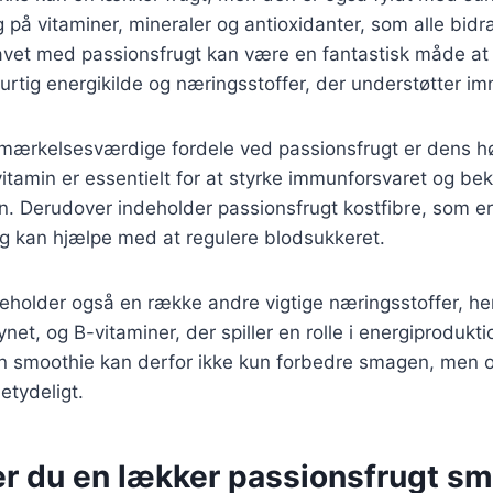
g på vitaminer, mineraler og antioxidanter, som alle bidra
lavet med passionsfrugt kan være en fantastisk måde at
urtig energikilde og næringsstoffer, der understøtter 
mærkelsesværdige fordele ved passionsfrugt er dens hø
vitamin er essentielt for at styrke immunforsvaret og b
en. Derudover indeholder passionsfrugt kostfibre, som er 
og kan hjælpe med at regulere blodsukkeret.
eholder også en række andre vigtige næringsstoffer, he
net, og B-vitaminer, der spiller en rolle i energiprodukt
din smoothie kan derfor ikke kun forbedre smagen, men
tydeligt.
er du en lækker passionsfrugt s