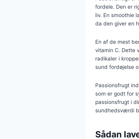
fordele. Den er ri
liv. En smoothie 
da den giver en h
En af de mest be
vitamin C. Dette 
radikaler i kropp
sund fordøjelse 
Passionsfrugt ind
som er godt for sy
passionsfrugt i 
sundhedsværdi be
Sådan lav