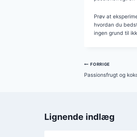
Prøv at eksperime
hvordan du bedst
ingen grund til ik
Indlægsnavi
FORRIGE
Passionsfrugt og kokos
Lignende indlæg