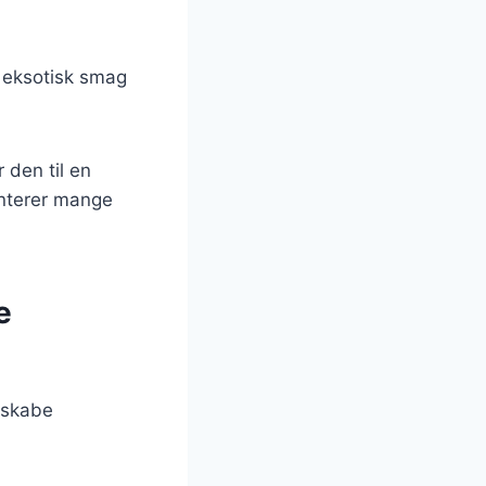
en eksotisk smag
 den til en
enterer mange
e
 skabe