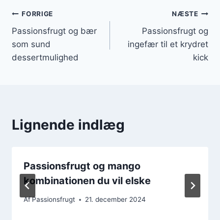
Indlægsnavigation
FORRIGE
NÆSTE
Passionsfrugt og bær
Passionsfrugt og
som sund
ingefær til et krydret
dessertmulighed
kick
Lignende indlæg
Passionsfrugt og mango
kombinationen du vil elske
Af
Passionsfrugt
21. december 2024