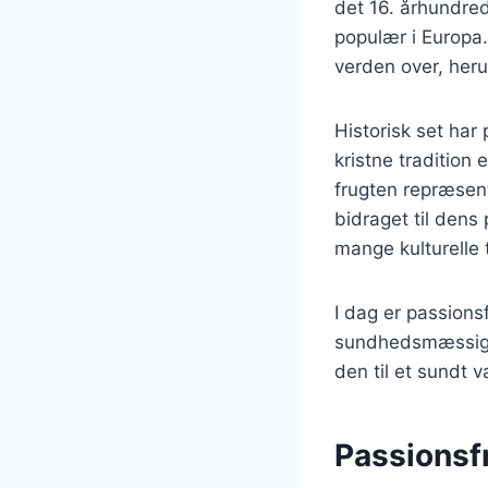
det 16. århundre
populær i Europa.
verden over, heru
Historisk set har 
kristne tradition 
frugten repræsent
bidraget til dens 
mange kulturelle t
I dag er passions
sundhedsmæssige f
den til et sundt 
Passionsf