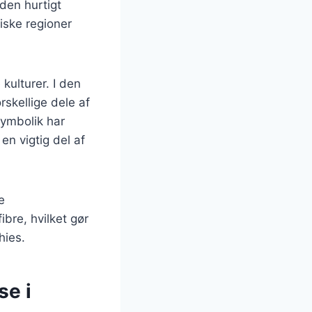
den hurtigt
iske regioner
kulturer. I den
rskellige dele af
symbolik har
en vigtig del af
e
bre, hvilket gør
hies.
se i