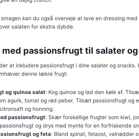
 smagen kan du også overveje at lave en dressing med 
ver salaten for ekstra dybde.
 med passionsfrugt til salater o
r at inkludere passionsfrugt i dine salater og snacks. 
remhæver denne lækre frugt:
t og quinoa salat
: Kog quinoa og lad den køle af. Tils
m agurk, tomat og rød peber. Tilsæt passionsfrugt og e
 citronsaft og honning.
med passionsfrugt
: Skær forskellige frugter som kiwi, 
t passionsfrugt og drys med mynte for en forfriskende s
ssionsfrugt og feta
: Bland spinat, fetaost, valnødder 