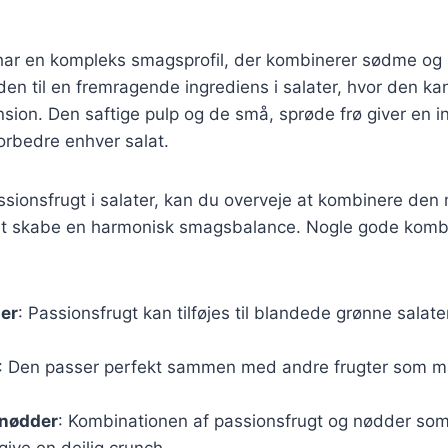
har en kompleks smagsprofil, der kombinerer sødme og 
en til en fremragende ingrediens i salater, hvor den kan t
sion. Den saftige pulp og de små, sprøde frø giver en i
forbedre enhver salat.
sionsfrugt i salater, kan du overveje at kombinere den 
 at skabe en harmonisk smagsbalance. Nogle gode komb
ter
: Passionsfrugt kan tilføjes til blandede grønne salater
: Den passer perfekt sammen med andre frugter som 
 nødder
: Kombinationen af passionsfrugt og nødder som
ive en dejlig crunch.