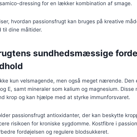
lsamico-dressing for en lækker kombination af smage.
viser, hvordan passionsfrugt kan bruges på kreative måder
il dine måltider.
rugtens sundhedsmæssige forde
dhold
 ikke kun velsmagende, men også meget nærende. Den er
 og E, samt mineraler som kalium og magnesium. Disse 
und krop og kan hjælpe med at styrke immunforsvaret.
der passionsfrugt antioxidanter, der kan beskytte krop
cere risikoen for kroniske sygdomme. Kostfibre i passio
bedre fordøjelsen og regulere blodsukkeret.