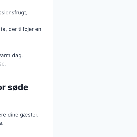
sionsfrugt,
a, der tilføjer en
 varm dag.
se.
or søde
ere dine gæster.
s.