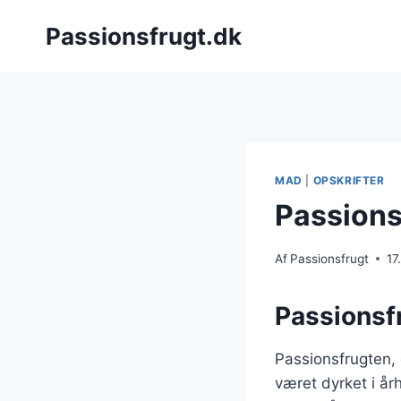
Fortsæt
Passionsfrugt.dk
til
indhold
MAD
|
OPSKRIFTER
Passionsf
Af
Passionsfrugt
17
Passionsf
Passionsfrugten,
været dyrket i å