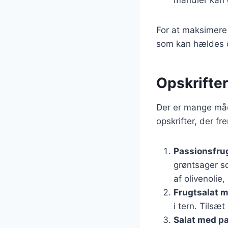
For at maksimere
som kan hældes o
Opskrifter
Der er mange måde
opskrifter, der f
Passionsfrug
grøntsager so
af olivenolie,
Frugtsalat 
i tern. Tilsæ
Salat med pa