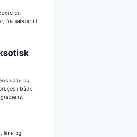
bedre dit
 fra salater til
eksotisk
dens søde og
 bruges i både
ingrediens.
, lime og