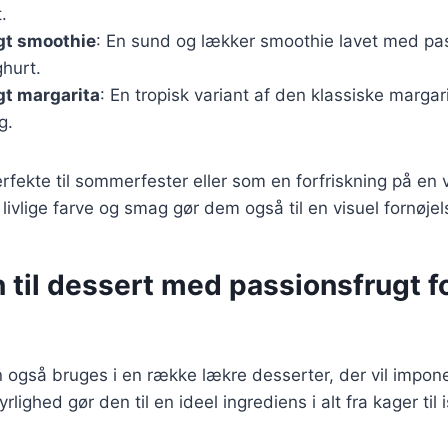
.
gt smoothie
: En sund og lækker smoothie lavet med pas
hurt.
gt margarita
: En tropisk variant af den klassiske margarit
g.
erfekte til sommerfester eller som en forfriskning på en
livlige farve og smag gør dem også til en visuel fornøjel
n til dessert med passionsfrugt f
 også bruges i en række lækre desserter, der vil impon
ighed gør den til en ideel ingrediens i alt fra kager til i