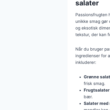
salater
Passionsfrugten 
unikke smag gør d
og eksotisk dimen
tekstur, der kan 
Når du bruger pas
ingredienser for
inkluderer:
Grønne sala
frisk smag.
Frugtsalater
bær.
Salater med
mandler kan g