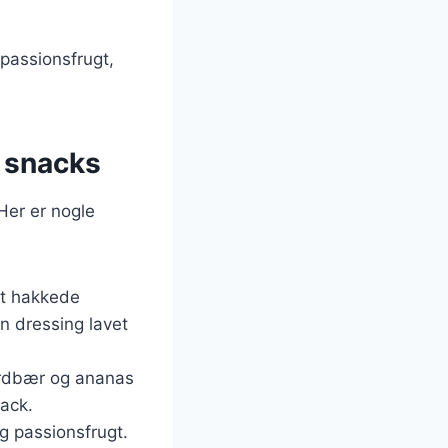
passionsfrugt,
g snacks
Her er nogle
æt hakkede
n dressing lavet
jordbær og ananas
nack.
og passionsfrugt.