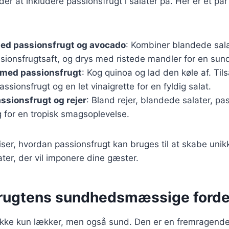
r at inkludere passionsfrugt i salater på. Her er et par 
med passionsfrugt og avocado
: Kombiner blandede salat
sionsfrugtsaft, og drys med ristede mandler for en sund
 med passionsfrugt
: Kog quinoa og lad den køle af. Ti
assionsfrugt og en let vinaigrette for en fyldig salat.
ssionsfrugt og rejer
: Bland rejer, blandede salater, pa
 for en tropisk smagsoplevelse.
viser, hvordan passionsfrugt kan bruges til at skabe unik
er, der vil imponere dine gæster.
rugtens sundhedsmæssige forde
ikke kun lækker, men også sund. Den er en fremragende k