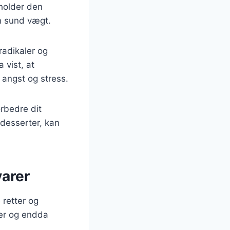
holder den
en sund vægt.
radikaler og
 vist, at
 angst og stress.
orbedre dit
 desserter, kan
varer
 retter og
ter og endda