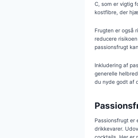
C, som er vigtig
kostfibre, der hj
Frugten er også r
reducere risikoe
passionsfrugt ka
Inkludering af pa
generelle helbred
du nyde godt af
Passionsfr
Passionsfrugt er 
drikkevarer. Udo
cocktails. Her er