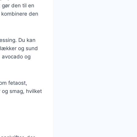
gør den til en
at kombinere den
ressing. Du kan
n lækker og sund
, avocado og
som fetaost,
r og smag, hvilket