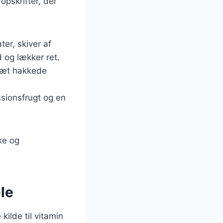
opskrifter, der
er, skiver af
 og lækker ret.
lsæt hakkede
ssionsfrugt og en
ke og
le
ilde til vitamin