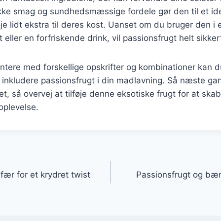
kke smag og sundhedsmæssige fordele gør den til et ide
øje lidt ekstra til deres kost. Uanset om du bruger den i 
eller en forfriskende drink, vil passionsfrugt helt sikke
tere med forskellige opskrifter og kombinationer kan d
 inkludere passionsfrugt i din madlavning. Så næste ga
 ret, så overvej at tilføje denne eksotiske frugt for at 
plevelse.
gation
fær for et krydret twist
Passionsfrugt og bær