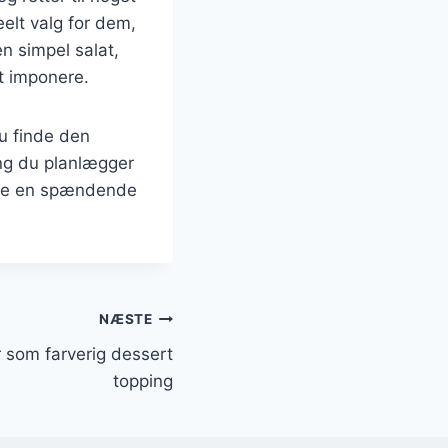
elt valg for dem,
en simpel salat,
rt imponere.
u finde den
ng du planlægger
skabe en spændende
NÆSTE
 som farverig dessert
topping