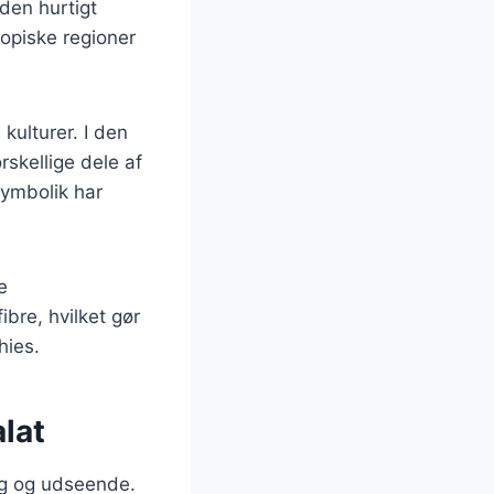
den hurtigt
ropiske regioner
kulturer. I den
rskellige dele af
symbolik har
e
bre, hvilket gør
hies.
lat
ag og udseende.