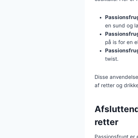
Passionsfru
en sund og l
Passionsfru
på is for en 
Passionsfrug
twist.
Disse anvendelser
af retter og drikk
Afsluttend
retter
Passionsfrugt er e