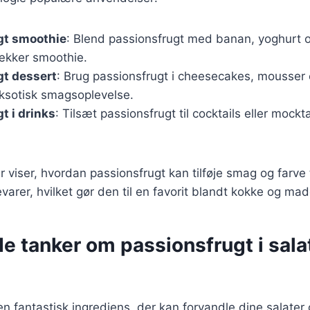
gt smoothie
: Blend passionsfrugt med banan, yoghurt og
ækker smoothie.
gt dessert
: Brug passionsfrugt i cheesecakes, mousser 
eksotisk smagsoplevelse.
t i drinks
: Tilsæt passionsfrugt til cocktails eller mockta
 viser, hvordan passionsfrugt kan tilføje smag og farve t
evarer, hvilket gør den til en favorit blandt kokke og mad
e tanker om passionsfrugt i sala
n fantastisk ingrediens, der kan forvandle dine salater o