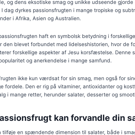
de, og dens eksotiske smag og unikke udseende gjorde 
 I dag dyrkes passionsfrugten i mange tropiske og subt
nder i Afrika, Asien og Australien.
passionsfrugten haft en symbolsk betydning i forskellige 
er den blevet forbundet med lidelseshistorien, hvor de fo
erer forskellige aspekter af Jesu korsfæstelse. Denne 
 popularitet og anerkendelse i mange samfund.
frugten ikke kun værdsat for sin smag, men også for sin
ordele. Den er rig på vitaminer, antioxidanter og kostfi
valg i mange retter, herunder salater, desserter og smoot
ssionsfrugt kan forvandle din sa
 tilføje en spændende dimension til salater, både i sm