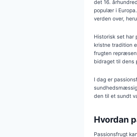
det 16. århundre
populær i Europa.
verden over, heru
Historisk set har 
kristne tradition 
frugten repræsent
bidraget til dens
I dag er passions
sundhedsmæssige f
den til et sundt 
Hvordan pa
Passionsfrugt kan