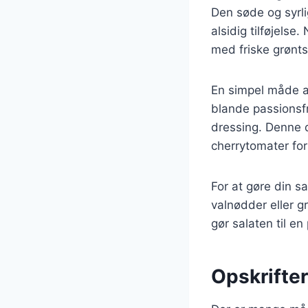
Den søde og syrli
alsidig tilføjels
med friske grønts
En simpel måde at
blande passionsfr
dressing. Denne 
cherrytomater for
For at gøre din s
valnødder eller g
gør salaten til en 
Opskrifter