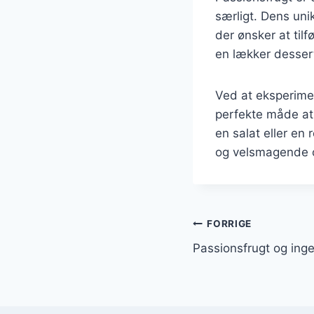
særligt. Dens uni
der ønsker at tilf
en lækker dessert 
Ved at eksperimen
perfekte måde at
en salat eller en
og velsmagende o
Indlægsnavi
FORRIGE
Passionsfrugt og inge