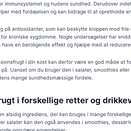
 for immunsystemet og hudens sundhed. Derudover inde
ælper med fordøjelsen og kan bidrage til at opretholde 
ig på antioxidanter, som kan beskytte kroppen mod frie 
n for kroniske sygdomme. Nogle undersøgelser har endda
n have en beroligende effekt og hjælpe med at reducere
ssionsfrugt i din kost kan derfor være en god måde at f
 på. Uanset om du bruger den i salater, smoothies eller
 dens mange sundhedsmæssige fordele.
ugt i forskellige retter og drikke
en alsidig ingrediens, der kan bruges i mange forskellige
ver salater kan den også anvendes i smoothies, desser
 nogle populære anvendelser: