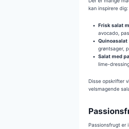
Der er mange måde
kan inspirere dig:
Frisk salat 
avocado, pas
Quinoasalat
grøntsager, p
Salat med pa
lime-dressing
Disse opskrifter 
velsmagende salat
Passionsf
Passionsfrugt er 