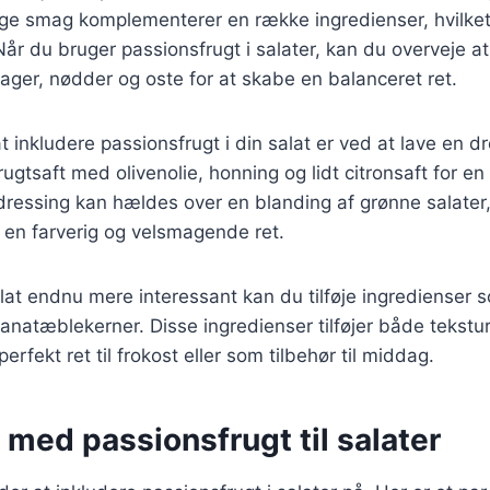
ge smag komplementerer en række ingredienser, hvilket 
e. Når du bruger passionsfrugt i salater, kan du overveje 
ager, nødder og oste for at skabe en balanceret ret.
 inkludere passionsfrugt i din salat er ved at lave en d
ugtsaft med olivenolie, honning og lidt citronsaft for e
dressing kan hældes over en blanding af grønne salater
 en farverig og velsmagende ret.
alat endnu mere interessant kan du tilføje ingredienser 
ranatæblekerner. Disse ingredienser tilføjer både tekstu
perfekt ret til frokost eller som tilbehør til middag.
 med passionsfrugt til salater