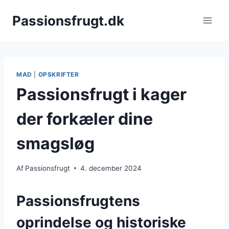
Fortsæt
Passionsfrugt.dk
til
indhold
MAD
|
OPSKRIFTER
Passionsfrugt i kager
der forkæler dine
smagsløg
Af
Passionsfrugt
4. december 2024
Passionsfrugtens
oprindelse og historiske