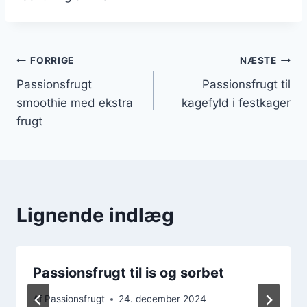
Indlægsnavigation
FORRIGE
NÆSTE
Passionsfrugt
Passionsfrugt til
smoothie med ekstra
kagefyld i festkager
frugt
Lignende indlæg
Passionsfrugt til is og sorbet
Af
Passionsfrugt
24. december 2024