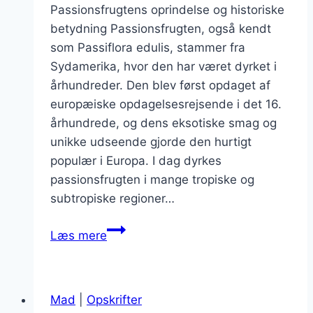
Passionsfrugtens oprindelse og historiske
betydning Passionsfrugten, også kendt
som Passiflora edulis, stammer fra
Sydamerika, hvor den har været dyrket i
århundreder. Den blev først opdaget af
europæiske opdagelsesrejsende i det 16.
århundrede, og dens eksotiske smag og
unikke udseende gjorde den hurtigt
populær i Europa. I dag dyrkes
passionsfrugten i mange tropiske og
subtropiske regioner…
Passionsfrugt
Læs mere
med
fløde
i
Mad
|
Opskrifter
dessertskud