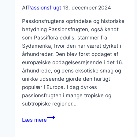
Af
Passionsfrugt
13. december 2024
Passionsfrugtens oprindelse og historiske
betydning Passionsfrugten, også kendt
som Passiflora edulis, stammer fra
Sydamerika, hvor den har været dyrket i
århundreder. Den blev først opdaget af
europæiske opdagelsesrejsende i det 16.
århundrede, og dens eksotiske smag og
unikke udseende gjorde den hurtigt
populær i Europa. I dag dyrkes
passionsfrugten i mange tropiske og
subtropiske regioner…
Passionsfrugt
Læs mere
smoothie
med