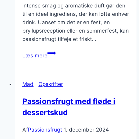
intense smag og aromatiske duft gør den
til en ideel ingrediens, der kan løfte enhver
drink. Uanset om det er en fest, en
bryllupsreception eller en sommerfest, kan
passionsfrugt tilføje et friskt…
Passionsfrugt
Læs mere
i
drink
til
Mad
|
Opskrifter
festlige
lejligheder
Passionsfrugt med fløde i
dessertskud
Af
Passionsfrugt
1. december 2024