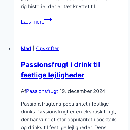
rig historie, der er tæt knyttet til…
Passionsfrugt
Læs mere
og
mango
skaber
Mad
|
Opskrifter
tropisk
smag
Passionsfrugt i drink til
festlige lejligheder
Af
Passionsfrugt
19. december 2024
Passionsfrugtens popularitet i festlige
drinks Passionsfrugt er en eksotisk frugt,
der har vundet stor popularitet i cocktails
og drinks til festlige lejligheder. Dens