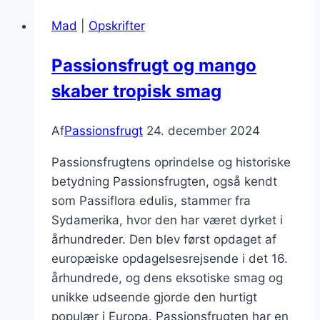
mango
Mad
|
Opskrifter
og
ingefær
Passionsfrugt og mango
skaber tropisk smag
Af
Passionsfrugt
24. december 2024
Passionsfrugtens oprindelse og historiske
betydning Passionsfrugten, også kendt
som Passiflora edulis, stammer fra
Sydamerika, hvor den har været dyrket i
århundreder. Den blev først opdaget af
europæiske opdagelsesrejsende i det 16.
århundrede, og dens eksotiske smag og
unikke udseende gjorde den hurtigt
populær i Europa. Passionsfrugten har en