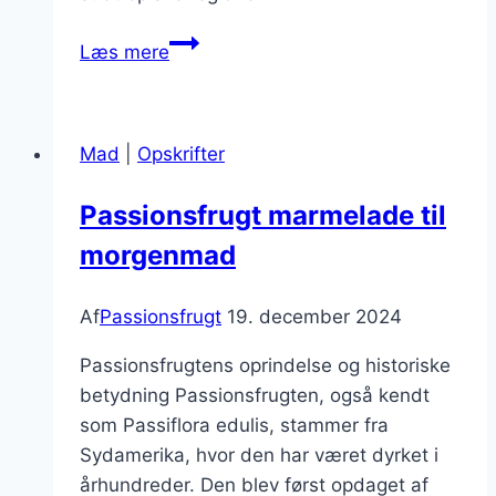
Passionsfrugt
Læs mere
og
honning
til
Mad
|
Opskrifter
naturlig
sødme
Passionsfrugt marmelade til
morgenmad
Af
Passionsfrugt
19. december 2024
Passionsfrugtens oprindelse og historiske
betydning Passionsfrugten, også kendt
som Passiflora edulis, stammer fra
Sydamerika, hvor den har været dyrket i
århundreder. Den blev først opdaget af