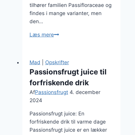
tilhører familien Passifloraceae og
findes i mange varianter, men
den…
Passionsfrugt
Læs mere
og
citron
i
Mad
|
Opskrifter
cocktails
Passionsfrugt juice til
i
forfriskende drik
solen
Af
Passionsfrugt
4. december
2024
Passionsfrugt juice: En
forfriskende drik til varme dage
Passionsfrugt juice er en lækker