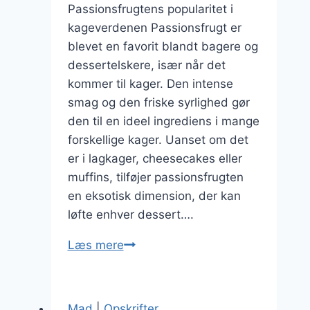
Passionsfrugtens popularitet i
kageverdenen Passionsfrugt er
blevet en favorit blandt bagere og
dessertelskere, især når det
kommer til kager. Den intense
smag og den friske syrlighed gør
den til en ideel ingrediens i mange
forskellige kager. Uanset om det
er i lagkager, cheesecakes eller
muffins, tilføjer passionsfrugten
en eksotisk dimension, der kan
løfte enhver dessert….
Passionsfrugt
Læs mere
til
kagefyld
i
Mad
|
Opskrifter