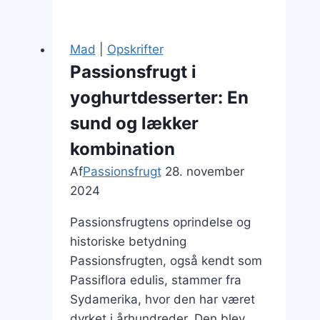
og
lime
drink
Mad
|
Opskrifter
opskrift
Passionsfrugt i
yoghurtdesserter: En
sund og lækker
kombination
Af
Passionsfrugt
28. november
2024
Passionsfrugtens oprindelse og
historiske betydning
Passionsfrugten, også kendt som
Passiflora edulis, stammer fra
Sydamerika, hvor den har været
dyrket i århundreder. Den blev