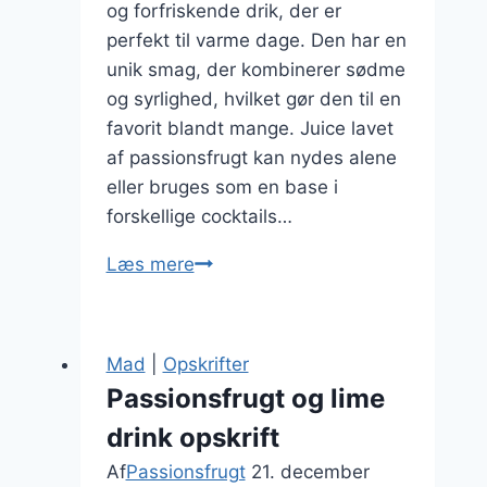
og forfriskende drik, der er
perfekt til varme dage. Den har en
unik smag, der kombinerer sødme
og syrlighed, hvilket gør den til en
favorit blandt mange. Juice lavet
af passionsfrugt kan nydes alene
eller bruges som en base i
forskellige cocktails…
Passionsfrugt
Læs mere
juice
til
forfriskende
Mad
|
Opskrifter
drik
Passionsfrugt og lime
drink opskrift
Af
Passionsfrugt
21. december