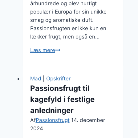
århundrede og blev hurtigt
populær i Europa for sin unikke
smag og aromatiske duft.
Passionsfrugten er ikke kun en
lækker frugt, men også en…
Passionsfrugt
Læs mere
med
fløde
til
Mad
|
Opskrifter
en
Passionsfrugt til
skøn
kagefyld i festlige
dessertoplevelse
anledninger
Af
Passionsfrugt
14. december
2024