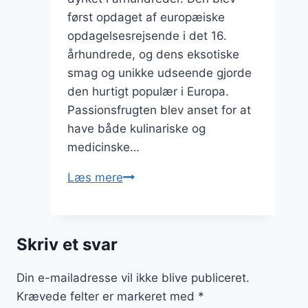
først opdaget af europæiske
opdagelsesrejsende i det 16.
århundrede, og dens eksotiske
smag og unikke udseende gjorde
den hurtigt populær i Europa.
Passionsfrugten blev anset for at
have både kulinariske og
medicinske…
Passionsfrugt
Læs mere
i
yoghurtdesserter:
En
Skriv et svar
sund
og
Din e-mailadresse vil ikke blive publiceret.
lækker
Krævede felter er markeret med
*
kombination