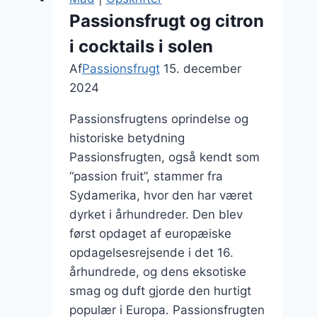
festlige
Passionsfrugt og citron
anledninger
i cocktails i solen
Af
Passionsfrugt
15. december
2024
Passionsfrugtens oprindelse og
historiske betydning
Passionsfrugten, også kendt som
“passion fruit”, stammer fra
Sydamerika, hvor den har været
dyrket i århundreder. Den blev
først opdaget af europæiske
opdagelsesrejsende i det 16.
århundrede, og dens eksotiske
smag og duft gjorde den hurtigt
populær i Europa. Passionsfrugten