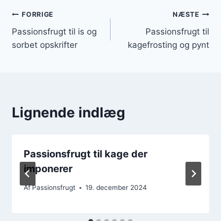
Indlægsnavigation
FORRIGE
NÆSTE
Passionsfrugt til is og
Passionsfrugt til
sorbet opskrifter
kagefrosting og pynt
Lignende indlæg
Passionsfrugt til kage der
imponerer
Af
Passionsfrugt
19. december 2024