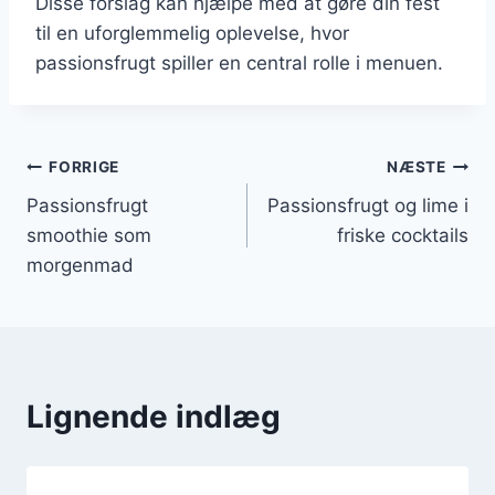
Disse forslag kan hjælpe med at gøre din fest
til en uforglemmelig oplevelse, hvor
passionsfrugt spiller en central rolle i menuen.
Indlægsnavigation
FORRIGE
NÆSTE
Passionsfrugt
Passionsfrugt og lime i
smoothie som
friske cocktails
morgenmad
Lignende indlæg