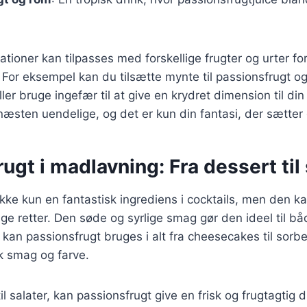
iationer kan tilpasses med forskellige frugter og urter fo
For eksempel kan du tilsætte mynte til passionsfrugt og
ller bruge ingefær til at give en krydret dimension til din
æsten uendelige, og det er kun din fantasi, der sætter
ugt i madlavning: Fra dessert til 
ikke kun en fantastisk ingrediens i cocktails, men den k
ige retter. Den søde og syrlige smag gør den ideel til b
r kan passionsfrugt bruges i alt fra cheesecakes til sorb
sk smag og farve.
l salater, kan passionsfrugt give en frisk og frugtagtig