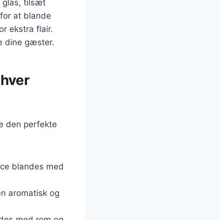
glas, tilsæt
for at blande
 ekstra flair.
re dine gæster.
nhver
de den perfekte
juice blandes med
en aromatisk og
andes med rom og