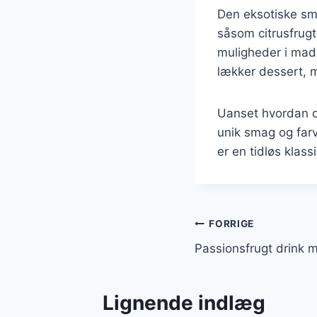
Den eksotiske sm
såsom citrusfrugt
muligheder i mad
lækker dessert, m
Uanset hvordan du
unik smag og farve
er en tidløs klass
Indlægsnavi
FORRIGE
Passionsfrugt drink 
Lignende indlæg