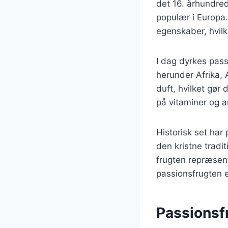
det 16. århundre
populær i Europa.
egenskaber, hvilk
I dag dyrkes pass
herunder Afrika, 
duft, hvilket gør 
på vitaminer og an
Historisk set har
den kristne tradi
frugten repræsent
passionsfrugten e
Passionsfru