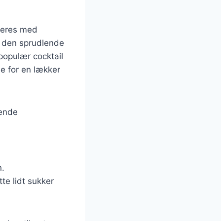
ineres med
r den sprudlende
 populær cocktail
e for en lækker
gende
n.
te lidt sukker