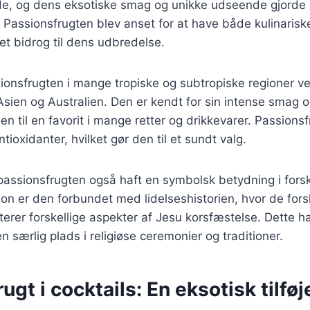
de, og dens eksotiske smag og unikke udseende gjorde 
 Passionsfrugten blev anset for at have både kulinaris
et bidrog til dens udbredelse.
ionsfrugten i mange tropiske og subtropiske regioner v
Asien og Australien. Den er kendt for sin intense smag 
den til en favorit i mange retter og drikkevarer. Passions
tioxidanter, hvilket gør den til et sundt valg.
 passionsfrugten også haft en symbolsk betydning i forskel
tion er den forbundet med lidelseshistorien, hvor de fors
erer forskellige aspekter af Jesu korsfæstelse. Dette ha
n særlig plads i religiøse ceremonier og traditioner.
gt i cocktails: En eksotisk tilføje