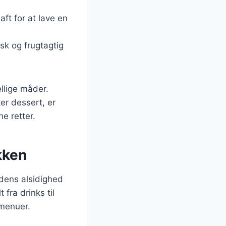
ft for at lave en
isk og frugtagtig
llige måder.
r dessert, er
ne retter.
kken
 dens alsidighed
fra drinks til
 menuer.