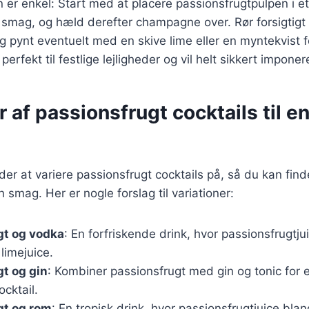
 enkel: Start med at placere passionsfrugtpulpen i et 
smag, og hæld derefter champagne over. Rør forsigtigt 
 pynt eventuelt med en skive lime eller en myntekvist for
perfekt til festlige lejligheder og vil helt sikkert impone
r af passionsfrugt cocktails til e
r at variere passionsfrugt cocktails på, så du kan fin
n smag. Her er nogle forslag til variationer:
gt og vodka
: En forfriskende drink, hvor passionsfrugt
 limejuice.
t og gin
: Kombiner passionsfrugt med gin og tonic for 
cktail.
gt og rom
: En tropisk drink, hvor passionsfrugtjuice bl