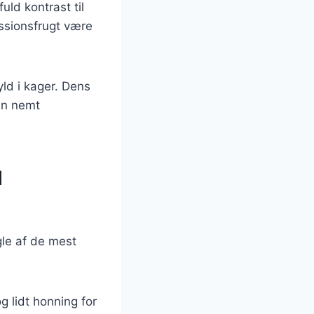
uld kontrast til
assionsfrugt være
ld i kager. Dens
an nemt
l
gle af de mest
 lidt honning for