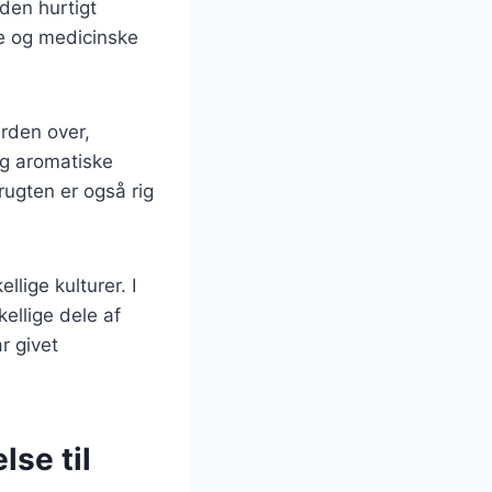
den hurtigt
ke og medicinske
erden over,
og aromatiske
frugten er også rig
lige kulturer. I
kellige dele af
r givet
lse til