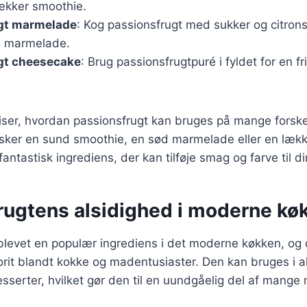
ækker smoothie.
gt marmelade
: Kog passionsfrugt med sukker og citronsa
 marmelade.
gt cheesecake
: Brug passionsfrugtpuré i fyldet for en fr
viser, hvordan passionsfrugt kan bruges på mange forske
ker en sund smoothie, en sød marmelade eller en lække
antastisk ingrediens, der kan tilføje smag og farve til di
rugtens alsidighed i moderne kø
 blevet en populær ingrediens i det moderne køkken, og
orit blandt kokke og madentusiaster. Den kan bruges i alt 
sserter, hvilket gør den til en uundgåelig del af mange