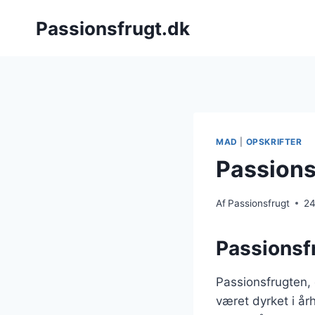
Fortsæt
Passionsfrugt.dk
til
indhold
MAD
|
OPSKRIFTER
Passions
Af
Passionsfrugt
24
Passionsf
Passionsfrugten,
været dyrket i å