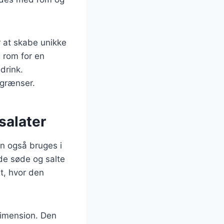
r at skabe unikke
 rom for en
 drink.
 grænser.
salater
an også bruges i
åde søde og salte
et, hvor den
 dimension. Den