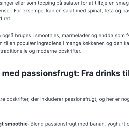
inger eller som topping på salater for at tilføje en smagf
enser. For eksempel kan en salat med spinat, feta og p
 ret.
n også bruges i smoothies, marmelader og endda som fy
n til en populær ingrediens i mange køkkener, og den k
 traditionelle og moderne opskrifter.
 med passionsfrugt: Fra drinks ti
e opskrifter, der inkluderer passionsfrugt, og her er no
gt smoothie
: Blend passionsfrugt med banan, yoghurt og