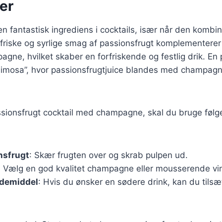
er
en fantastisk ingrediens i cocktails, især når den komb
riske og syrlige smag af passionsfrugt komplementere
agne, hvilket skaber en forfriskende og festlig drik. En
 Mimosa”, hvor passionsfrugtjuice blandes med champagn
assionsfrugt cocktail med champagne, skal du bruge føl
nsfrugt
: Skær frugten over og skrab pulpen ud.
: Vælg en god kvalitet champagne eller mousserende vi
ødemiddel
: Hvis du ønsker en sødere drink, kan du tilsæt