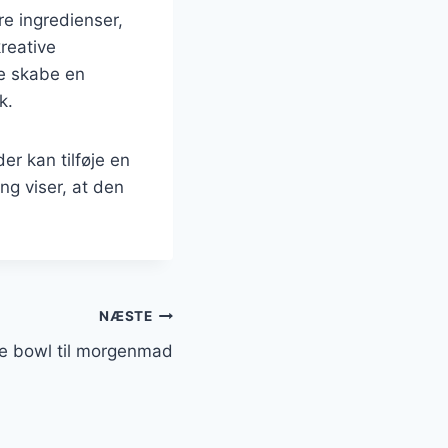
e ingredienser,
reative
e skabe en
k.
er kan tilføje en
ng viser, at den
NÆSTE
ie bowl til morgenmad