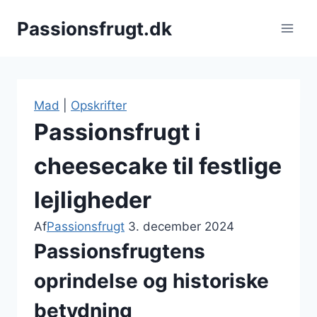
Fortsæt
Passionsfrugt.dk
til
indhold
Mad
|
Opskrifter
Passionsfrugt i
cheesecake til festlige
lejligheder
Af
Passionsfrugt
3. december 2024
Passionsfrugtens
oprindelse og historiske
betydning