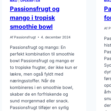
MAD
|
OPSKRIFTER
MA
Passionsfrugt og
Pa
mango i tropisk
fo
smoothie bowl
Af
P
Af
Passionsfrugt
4. december 2024
Pas
his
Passionsfrugt og mango: En
Pas
perfekt kombination til smoothie
Pas
bowl Passionsfrugt og mango er
Syd
to tropiske frugter, der ikke kun er
dyr
lækre, men også fyldt med
før
næringsstoffer. Når de
opd
kombineres i en smoothie bowl,
årh
skaber de en forfriskende og
sma
sund morgenmad eller snack.
den
Passionsfrugt tilføjer en syrlig