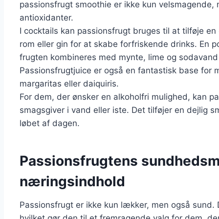
passionsfrugt smoothie er ikke kun velsmagende, 
antioxidanter.
I cocktails kan passionsfrugt bruges til at tilføje
rom eller gin for at skabe forfriskende drinks. En p
frugten kombineres med mynte, lime og sodavand f
Passionsfrugtjuice er også en fantastisk base for 
margaritas eller daiquiris.
For dem, der ønsker en alkoholfri mulighed, kan p
smagsgiver i vand eller iste. Det tilføjer en dejlig 
løbet af dagen.
Passionsfrugtens sundhedsm
næringsindhold
Passionsfrugt er ikke kun lækker, men også sund. De
hvilket gør den til et fremragende valg for dem, d