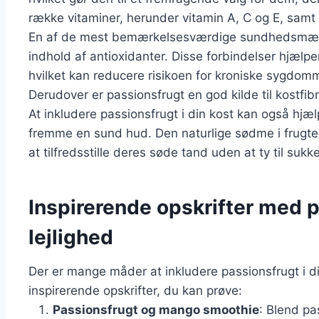
række vitaminer, herunder vitamin A, C og E, sam
En af de mest bemærkelsesværdige sundhedsmæssi
indhold af antioxidanter. Disse forbindelser hjælp
hvilket kan reducere risikoen for kroniske sygdo
Derudover er passionsfrugt en god kilde til kostfibr
At inkludere passionsfrugt i din kost kan også hj
fremme en sund hud. Den naturlige sødme i frugten 
at tilfredsstille deres søde tand uden at ty til suk
Inspirerende opskrifter med p
lejlighed
Der er mange måder at inkludere passionsfrugt i d
inspirerende opskrifter, du kan prøve:
Passionsfrugt og mango smoothie
: Blend p