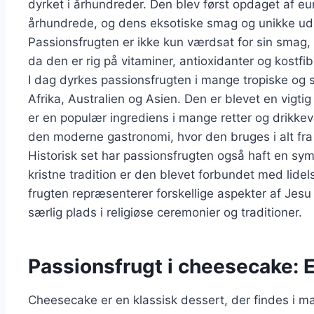
dyrket i århundreder. Den blev først opdaget af e
århundrede, og dens eksotiske smag og unikke uds
Passionsfrugten er ikke kun værdsat for sin smag
da den er rig på vitaminer, antioxidanter og kostfib
I dag dyrkes passionsfrugten i mange tropiske og 
Afrika, Australien og Asien. Den er blevet en vigtig
er en populær ingrediens i mange retter og drikkev
den moderne gastronomi, hvor den bruges i alt fra d
Historisk set har passionsfrugten også haft en symb
kristne tradition er den blevet forbundet med lidels
frugten repræsenterer forskellige aspekter af Jesu 
særlig plads i religiøse ceremonier og traditioner.
Passionsfrugt i cheesecake: 
Cheesecake er en klassisk dessert, der findes i m