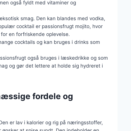
men også fyldt med vitaminer og
 en eksotisk smag. Den kan blandes med vodka,
opulær cocktail er passionsfrugt mojito, hvor
or en forfriskende oplevelse.
mange cocktails og kan bruges i drinks som
assionsfrugt også bruges i læskedrikke og som
smag og gør det lettere at holde sig hydreret i
æssige fordele og
n er lav i kalorier og rig på næringsstoffer,
er ønsker at spise sundt. Den indeholder en