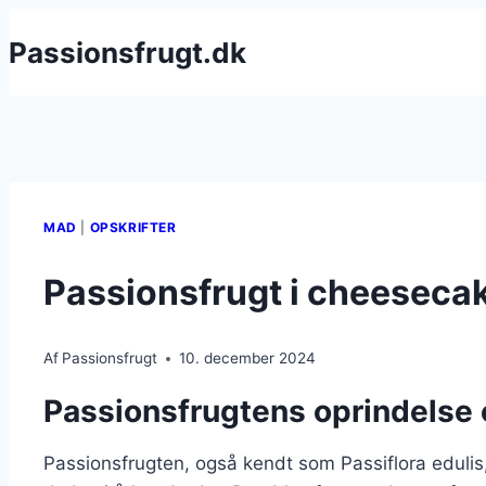
Fortsæt
Passionsfrugt.dk
til
indhold
MAD
|
OPSKRIFTER
Passionsfrugt i cheesec
Af
Passionsfrugt
10. december 2024
Passionsfrugtens oprindelse 
Passionsfrugten, også kendt som Passiflora eduli