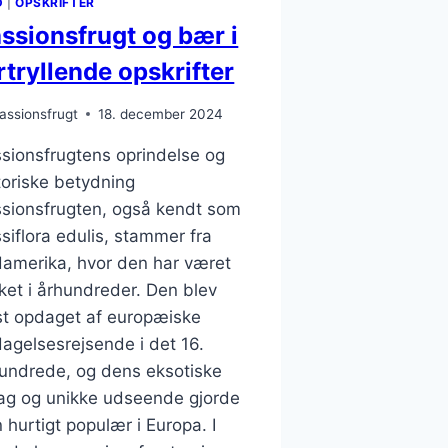
D
|
OPSKRIFTER
ssionsfrugt og bær i
rtryllende opskrifter
assionsfrugt
18. december 2024
sionsfrugtens oprindelse og
toriske betydning
sionsfrugten, også kendt som
siflora edulis, stammer fra
amerika, hvor den har været
ket i århundreder. Den blev
st opdaget af europæiske
agelsesrejsende i det 16.
undrede, og dens eksotiske
g og unikke udseende gjorde
 hurtigt populær i Europa. I