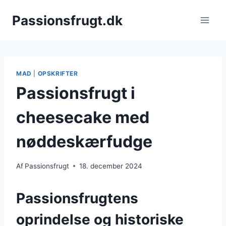
Fortsæt
Passionsfrugt.dk
til
indhold
MAD
|
OPSKRIFTER
Passionsfrugt i
cheesecake med
nøddeskærfudge
Af
Passionsfrugt
18. december 2024
Passionsfrugtens
oprindelse og historiske