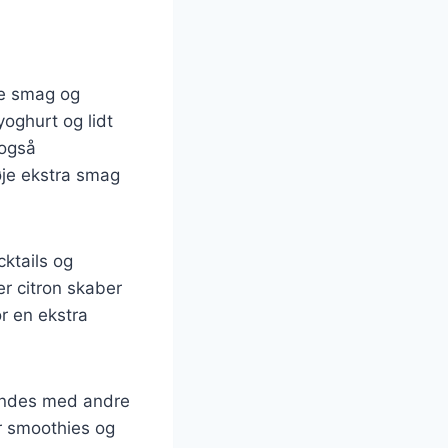
de smag og
oghurt og lidt
 også
føje ekstra smag
cktails og
er citron skaber
or en ekstra
landes med andre
or smoothies og