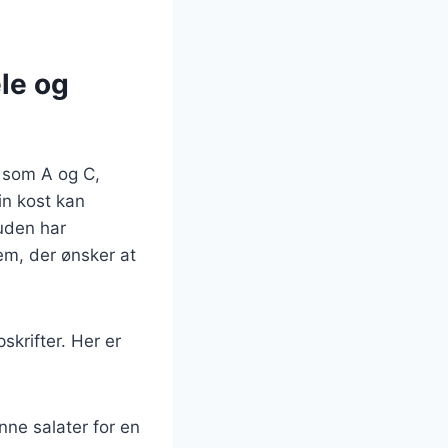
le og
r som A og C,
in kost kan
uden har
dem, der ønsker at
krifter. Her er
ønne salater for en