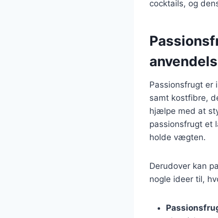
cocktails, og den
Passionsf
anvendels
Passionsfrugt er 
samt kostfibre, d
hjælpe med at st
passionsfrugt et l
holde vægten.
Derudover kan pa
nogle ideer til, h
Passionsfrug