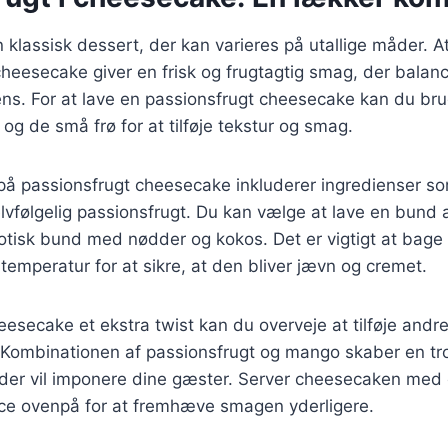
klassisk dessert, der kan varieres på utallige måder. At 
 cheesecake giver en frisk og frugtagtig smag, der balan
ns. For at lave en passionsfrugt cheesecake kan du br
 og de små frø for at tilføje tekstur og smag.
på passionsfrugt cheesecake inkluderer ingredienser so
lvfølgelig passionsfrugt. Du kan vælge at lave en bund 
sotisk bund med nødder og kokos. Det er vigtigt at bag
temperatur for at sikre, at den bliver jævn og cremet.
heesecake et ekstra twist kan du overveje at tilføje andr
 Kombinationen af passionsfrugt og mango skaber en tr
der vil imponere dine gæster. Server cheesecaken med
ce ovenpå for at fremhæve smagen yderligere.