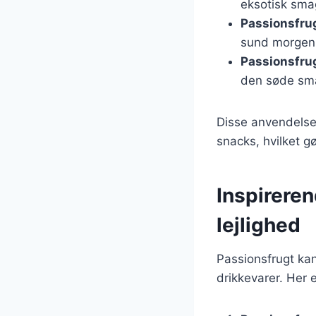
eksotisk sma
Passionsfrug
sund morge
Passionsfru
den søde sma
Disse anvendelser
snacks, hvilket gø
Inspireren
lejlighed
Passionsfrugt kan 
drikkevarer. Her 