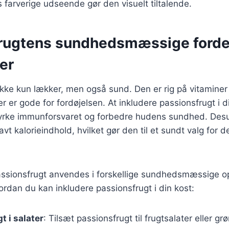
s farverige udseende gør den visuelt tiltalende.
rugtens sundhedsmæssige forde
er
ikke kun lækker, men også sund. Den er rig på vitamine
er er gode for fordøjelsen. At inkludere passionsfrugt i d
yrke immunforsvaret og forbedre hudens sundhed. Des
avt kalorieindhold, hvilket gør den til et sundt valg for 
ssionsfrugt anvendes i forskellige sundhedsmæssige ops
vordan du kan inkludere passionsfrugt i din kost:
t i salater
: Tilsæt passionsfrugt til frugtsalater eller gr