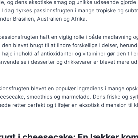
de, og dens eksotiske smag og unikke udseende gjorde 
 I dag dyrkes passionsfrugten i mange tropiske og subt
nder Brasilien, Australien og Afrika.
 passionsfrugten haft en vigtig rolle i både madlavning og
den blevet brugt til at lindre forskellige lidelser, herun
øje indhold af antioxidanter og vitaminer gør den til en 
nvendelse i desserter og drikkevarer er blevet mere ud
ionsfrugten blevet en populær ingrediens i mange opskri
eesecake, smoothies og marmelade. Dens friske og syr
de retter perfekt og tilføjer en eksotisk dimension til k
rugt i cheesecake: En lækker ko