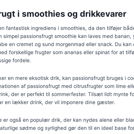
ugt i smoothies og drikkevarer
en fantastisk ingrediens i smoothies, da den tilføjer bå
n simpel passionsfrugt smoothie kan laves med banan, y
kabe en cremet og sund morgenmad eller snack. Du kan
d forskellige frugter som ananas eller spinat for at til
ige fordele.
er en mere eksotisk drik, kan passionsfrugt bruges i co
ationen af passionsfrugt med citrusfrugter som lime ell
ink, der er perfekt til sommerfester. Tilsæt lidt mynte f
ar en lækker drink, der vil imponere dine gæster.
e er også en populær drik, der kan nydes alene eller b
naturlige sødme og syrlighed gør den til en ideel base f