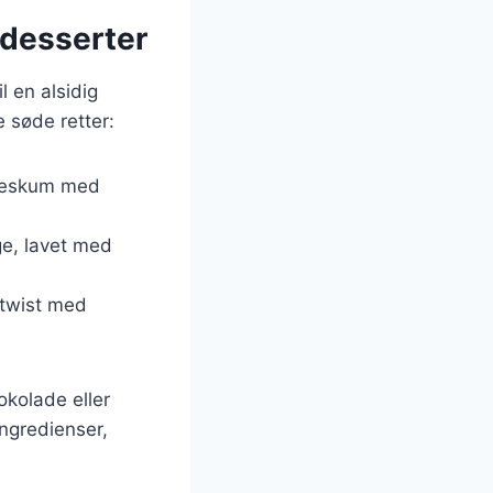
 desserter
l en alsidig
 søde retter:
lødeskum med
ge, lavet med
k twist med
okolade eller
ngredienser,