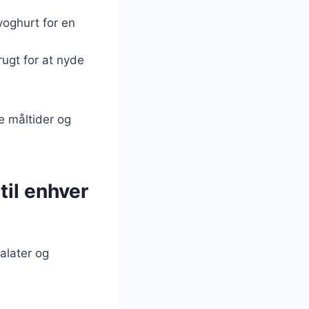
yoghurt for en
ugt for at nyde
e måltider og
til enhver
salater og