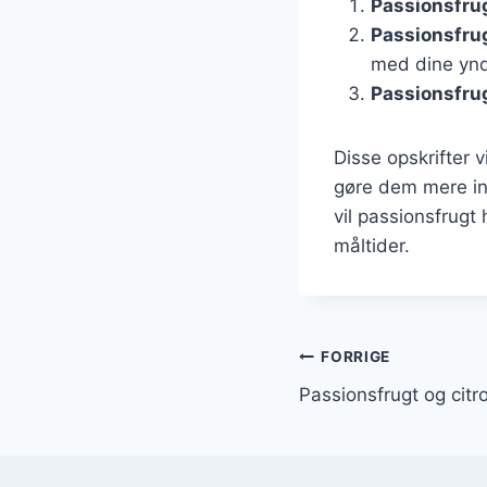
Passionsfru
Passionsfru
med dine ynd
Passionsfru
Disse opskrifter v
gøre dem mere int
vil passionsfrugt
måltider.
Indlægsnavi
FORRIGE
Passionsfrugt og citro