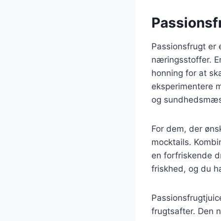
Passionsfr
Passionsfrugt er 
næringsstoffer. E
honning for at s
eksperimentere me
og sundhedsmæss
For dem, der ønsk
mocktails. Kombin
en forfriskende dr
friskhed, og du h
Passionsfrugtjuic
frugtsafter. Den 