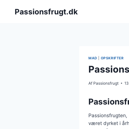
Fortsæt
Passionsfrugt.dk
til
indhold
MAD
|
OPSKRIFTER
Passions
Af
Passionsfrugt
13
Passionsf
Passionsfrugten,
været dyrket i å