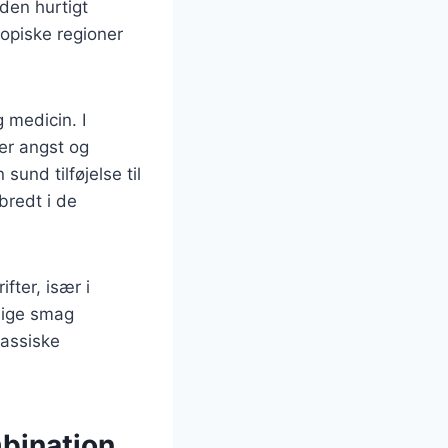
den hurtigt
ropiske regioner
 medicin. I
der angst og
sund tilføjelse til
bredt i de
fter, især i
lige smag
lassiske
mbination