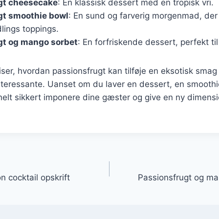
gt cheesecake
: En klassisk dessert med en tropisk vri.
gt smoothie bowl
: En sund og farverig morgenmad, der 
lings toppings.
gt og mango sorbet
: En forfriskende dessert, perfekt t
iser, hvordan passionsfrugt kan tilføje en eksotisk smag t
eressante. Uanset om du laver en dessert, en smoothie 
 helt sikkert imponere dine gæster og give en ny dimensio
gation
n cocktail opskrift
Passionsfrugt og ma