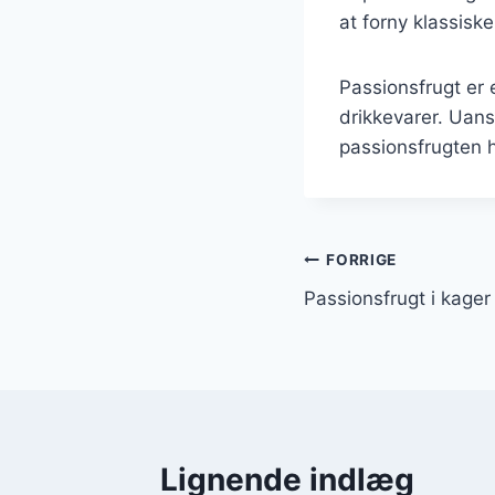
at forny klassisk
Passionsfrugt er 
drikkevarer. Uans
passionsfrugten h
Indlægsnavi
FORRIGE
Passionsfrugt i kage
Lignende indlæg