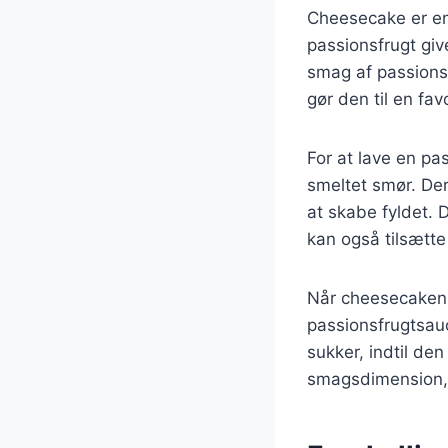
Cheesecake er en 
passionsfrugt give
smag af passions
gør den til en fav
For at lave en pa
smeltet smør. De
at skabe fyldet. 
kan også tilsætte
Når cheesecaken 
passionsfrugtsau
sukker, indtil de
smagsdimension, 