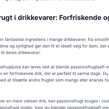
ugt i drikkevarer: Forfriskende 
n fantastisk ingrediens i mange drikkevarer, fra smoothie
me og syrlighed gør den til et ideelt valg for dem, der ø
til deres drikkevarer.
sfrugtjuice kan laves ved at blande passionsfrugtsaft 
er en forfriskende drik, der er perfekt til varme dage. D
ed at tilsætte andre frugter som mango eller ananas fo
er en mere voksen drik, kan passionsfrugt bruges i coc
ssionsfrugt mojito, hvor du blander passionsfrugtsaft m