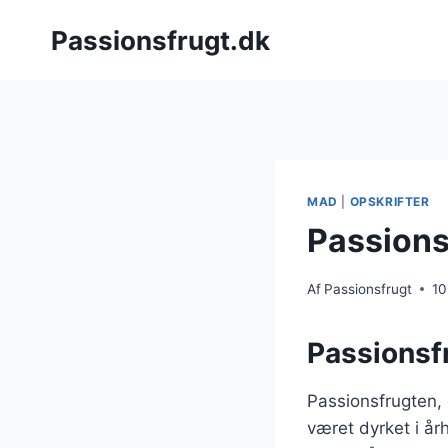
Fortsæt
Passionsfrugt.dk
til
indhold
MAD
|
OPSKRIFTER
Passions
Af
Passionsfrugt
10
Passionsf
Passionsfrugten,
været dyrket i å