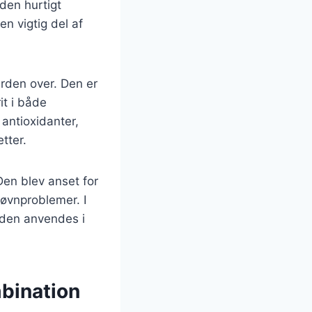
den hurtigt
n vigtig del af
erden over. Den er
it i både
 antioxidanter,
tter.
Den blev anset for
søvnproblemer. I
 den anvendes i
mbination