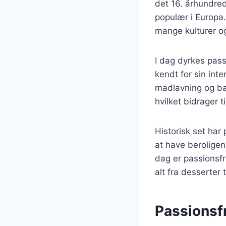
det 16. århundre
populær i Europa.
mange kulturer og
I dag dyrkes pass
kendt for sin inte
madlavning og bag
hvilket bidrager t
Historisk set har
at have beroligen
dag er passionsfr
alt fra desserter t
Passionsf