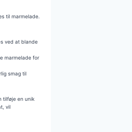
es til marmelade.
es ved at blande
ede marmelade for
lig smag til
 tilføje en unik
, vil