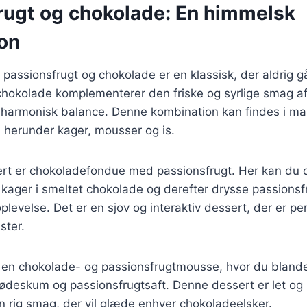
rugt og chokolade: En himmelsk
on
passionsfrugt og chokolade er en klassisk, der aldrig 
chokolade komplementerer den friske og syrlige smag af
 harmonisk balance. Denne kombination kan findes i man
, herunder kager, mousser og is.
rt er chokoladefondue med passionsfrugt. Her kan du d
 kager i smeltet chokolade og derefter drysse passionsf
evelse. Det er en sjov og interaktiv dessert, der er perf
ster.
 en chokolade- og passionsfrugtmousse, hvor du blande
deskum og passionsfrugtsaft. Denne dessert er let og l
 rig smag, der vil glæde enhver chokoladeelsker.