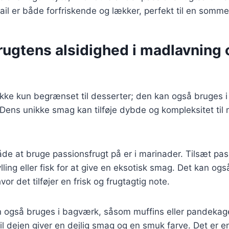
il er både forfriskende og lækker, perfekt til en somme
rugtens alsidighed i madlavning 
ikke kun begrænset til desserter; den kan også bruges i
 Dens unikke smag kan tilføje dybde og kompleksitet til 
de at bruge passionsfrugt på er i marinader. Tilsæt pass
lling eller fisk for at give en eksotisk smag. Det kan ogs
vor det tilføjer en frisk og frugtagtig note.
n også bruges i bagværk, såsom muffins eller pandekage
til dejen giver en dejlig smag og en smuk farve. Det er 