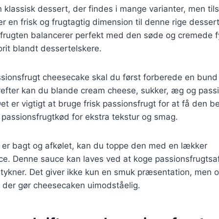
klassisk dessert, der findes i mange varianter, men til
r en frisk og frugtagtig dimension til denne rige dessert
frugten balancerer perfekt med den søde og cremede fy
orit blandt dessertelskere.
ssionsfrugt cheesecake skal du først forberede en bund 
refter kan du blande cream cheese, sukker, æg og passi
Det er vigtigt at bruge frisk passionsfrugt for at få den
 passionsfrugtkød for ekstra tekstur og smag.
er bagt og afkølet, kan du toppe den med en lækker
ce. Denne sauce kan laves ved at koge passionsfrugtsaf
n tykner. Det giver ikke kun en smuk præsentation, men 
der gør cheesecaken uimodståelig.