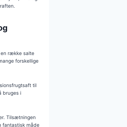
raften.
og
 en række salte
mange forskellige
ionsfrugtsaft til
å bruges i
r. Tilsætningen
en fantastisk måde