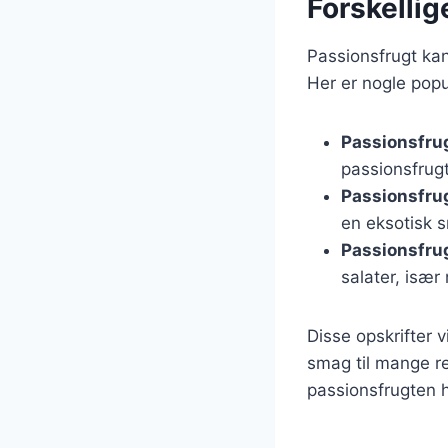
Forskellig
Passionsfrugt kan
Her er nogle pop
Passionsfru
passionsfrug
Passionsfru
en eksotisk 
Passionsfrug
salater, isæ
Disse opskrifter v
smag til mange re
passionsfrugten h