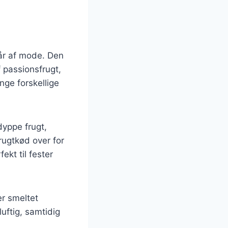
går af mode. Den
 passionsfrugt,
ge forskellige
yppe frugt,
rugtkød over for
ekt til fester
r smeltet
uftig, samtidig