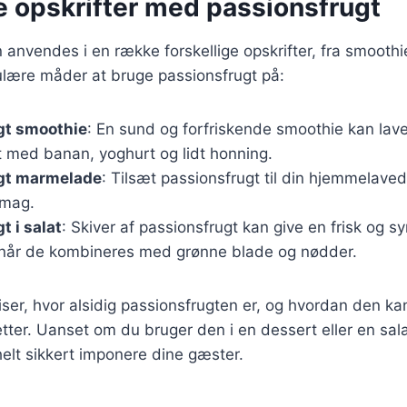
e opskrifter med passionsfrugt
 anvendes i en række forskellige opskrifter, fra smoothi
ulære måder at bruge passionsfrugt på:
gt smoothie
: En sund og forfriskende smoothie kan lav
t med banan, yoghurt og lidt honning.
gt marmelade
: Tilsæt passionsfrugt til din hjemmelav
smag.
t i salat
: Skiver af passionsfrugt kan give en frisk og syr
r når de kombineres med grønne blade og nødder.
iser, hvor alsidig passionsfrugten er, og hvordan den kan
tter. Uanset om du bruger den i en dessert eller en salat
elt sikkert imponere dine gæster.