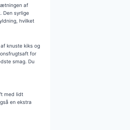
sætningen af
. Den syrlige
ldning, hvilket
af knuste kiks og
onsfrugtsaft for
 bedste smag. Du
t med lidt
også en ekstra