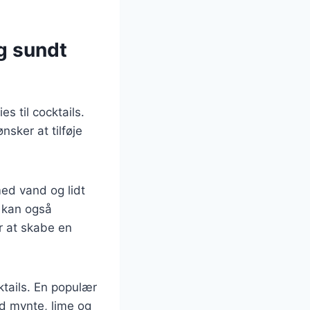
og sundt
s til cocktails.
nsker at tilføje
med vand og lidt
u kan også
r at skabe en
ktails. En populær
ed mynte, lime og