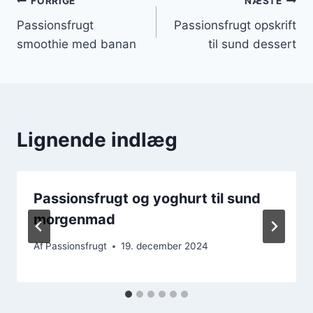
Indlægsnavigation
FORRIGE
NÆSTE
Passionsfrugt
Passionsfrugt opskrift
smoothie med banan
til sund dessert
Lignende indlæg
Passionsfrugt og yoghurt til sund
morgenmad
Af
Passionsfrugt
19. december 2024