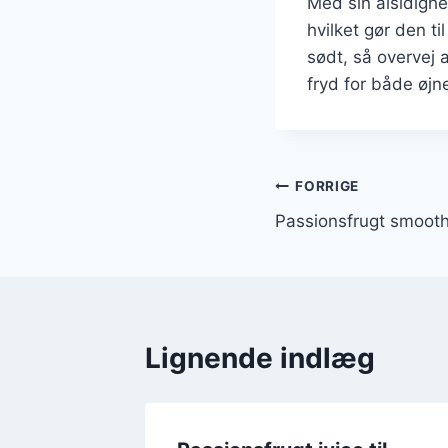
Med sin alsidighe
hvilket gør den ti
sødt, så overvej 
fryd for både øjn
Indlægsnavi
FORRIGE
Passionsfrugt smoothi
Lignende indlæg