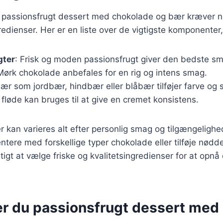
r passionsfrugt dessert med chokolade og bær kræver n
dienser. Her er en liste over de vigtigste komponenter,
gter
: Frisk og moden passionsfrugt giver den bedste s
Mørk chokolade anbefales for en rig og intens smag.
bær som jordbær, hindbær eller blåbær tilføjer farve og
t fløde kan bruges til at give en cremet konsistens.
r kan varieres alt efter personlig smag og tilgængeligh
tere med forskellige typer chokolade eller tilføje nødde
gtigt at vælge friske og kvalitetsingredienser for at opn
er du passionsfrugt dessert med