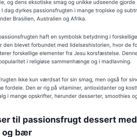
de, og dens eksotiske smag og unikke udseende gjorde 
 I dag dyrkes passionsfrugten i mange tropiske og subt
nder Brasilien, Australien og Afrika.
passionsfrugten haft en symbolsk betydning i forskellige 
er den blevet forbundet med lidelseshistorien, hvor de fo
erer forskellige elementer fra Jesu korsfæstelse. Denn
 popularitet i religiøse sammenhænge og i madlavning.
frugten ikke kun værdsat for sin smag, men også for sin
ordele. Den er rig på vitaminer, antioxidanter og kostfi
valg i mange opskrifter, herunder desserter, smoothies og
er til passionsfrugt dessert med
 og bær