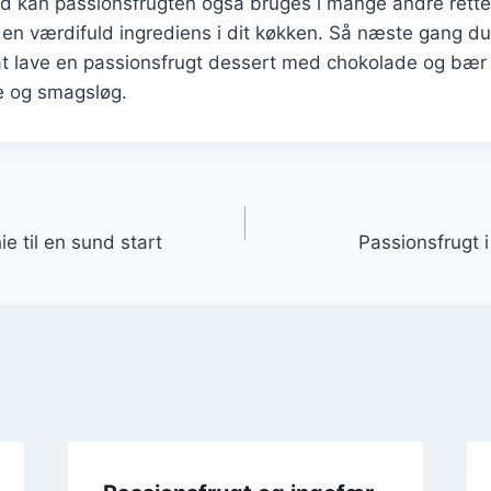
d kan passionsfrugten også bruges i mange andre retter
l en værdifuld ingrediens i dit køkken. Så næste gang du 
at lave en passionsfrugt dessert med chokolade og bær 
e og smagsløg.
gation
e til en sund start
Passionsfrugt i