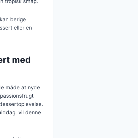
 en tropisk smag.
 kan berige
sert eller en
ert med
nde måde at nyde
 passionsfrugt
dessertoplevelse.
middag, vil denne