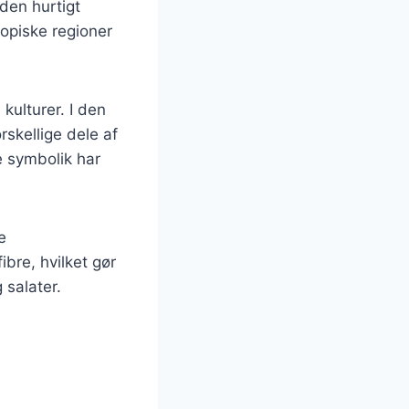
den hurtigt
ropiske regioner
kulturer. I den
rskellige dele af
e symbolik har
e
bre, hvilket gør
 salater.