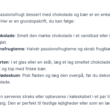
passionsfrugt dessert med chokolade og bær er en enke
 Her er en grundopskrift, du kan følge:
okolade
: Smelt den mørke chokolade i et vandbad eller 
glat.
nsfrugterne
: Halvér passionsfrugterne og skrab frugt
rten
: I et glas eller en skål, læg et lag smeltet chokolad
t og top med friske bær.
flødeskum
: Pisk fløden og læg den ovenpå, før du deko
lade.
 serveres straks eller opbevares i køleskabet i et par ti
g. Den er perfekt til festlige lejligheder eller som en læ