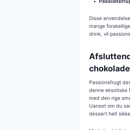
Passionsfrug
Disse anvendelser
mange forskellige
drink, vil passion
Afslutten
chokolade
Passionsfrugt de
denne eksotiske 
med den rige sma
Uanset om du serv
dessert helt sikk