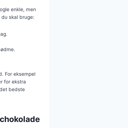
ogle enkle, men
 du skal bruge:
mag.
 sødme.
ed. For eksempel
r for ekstra
å det bedste
 chokolade