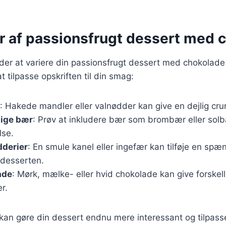
er af passionsfrugt dessert med 
er at variere din passionsfrugt dessert med chokolade
at tilpasse opskriften til din smag:
: Hakede mandler eller valnødder kan give en dejlig cru
lige bær
: Prøv at inkludere bær som brombær eller solb
lse.
dderier
: En smule kanel eller ingefær kan tilføje en sp
 desserten.
ade
: Mørk, mælke- eller hvid chokolade kan give forskell
r.
 kan gøre din dessert endnu mere interessant og tilpas