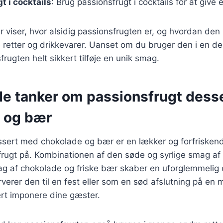
t i cocktails
: Brug passionsfrugt i cocktails for at give
 viser, hvor alsidig passionsfrugten er, og hvordan den
 retter og drikkevarer. Uanset om du bruger den i en des
sfrugten helt sikkert tilføje en unik smag.
de tanker om passionsfrugt dess
 og bær
ssert med chokolade og bær er en lækker og forfriske
frugt på. Kombinationen af den søde og syrlige smag af
g af chokolade og friske bær skaber en uforglemmelig 
erer den til en fest eller som en sød afslutning på en 
ert imponere dine gæster.