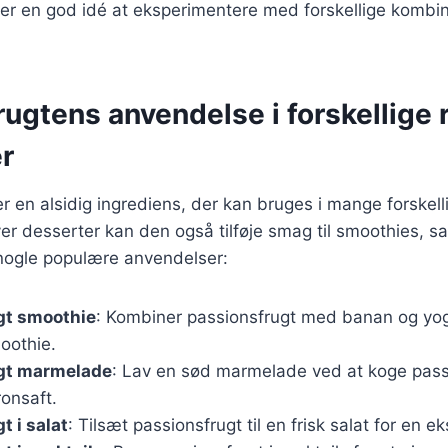
er en god idé at eksperimentere med forskellige kombina
ugtens anvendelse i forskellige 
r
r en alsidig ingrediens, der kan bruges i mange forskelli
er desserter kan den også tilføje smag til smoothies, s
 nogle populære anvendelser:
gt smoothie
: Kombiner passionsfrugt med banan og yog
oothie.
gt marmelade
: Lav en sød marmelade ved at koge pas
ronsaft.
t i salat
: Tilsæt passionsfrugt til en frisk salat for en e