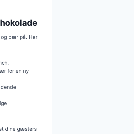
chokolade
 og bær på. Her
nch.
ær for en ny
ændende
ige
set dine gæsters