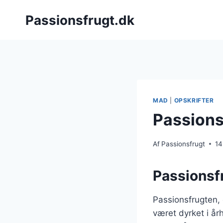
Fortsæt
Passionsfrugt.dk
til
indhold
MAD
|
OPSKRIFTER
Passions
Af
Passionsfrugt
14
Passionsf
Passionsfrugten,
været dyrket i å