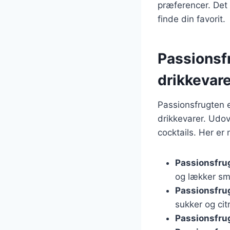
præferencer. Det 
finde din favorit.
Passionsfr
drikkevare
Passionsfrugten e
drikkevarer. Udov
cocktails. Her er
Passionsfru
og lækker sm
Passionsfru
sukker og cit
Passionsfrug