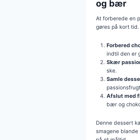
og bær
At forberede en 
gøres på kort tid.
Forbered ch
indtil den er 
Skær passio
ske.
Samle desse
passionsfrug
Afslut med 
bær og choko
Denne dessert kan
smagene blande si
på et måltid.