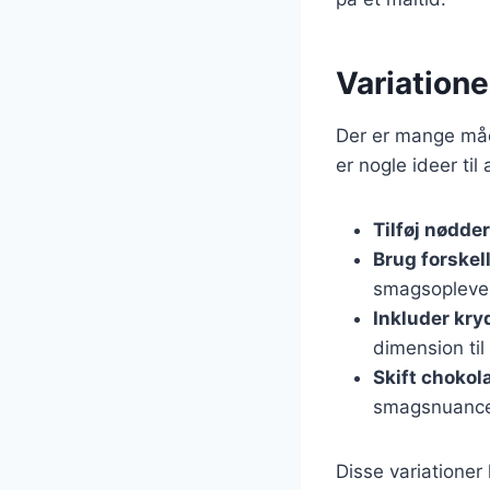
Variation
Der er mange måd
er nogle ideer til 
Tilføj nødder
Brug forskel
smagsopleve
Inkluder kry
dimension til
Skift chokol
smagsnuance
Disse variationer