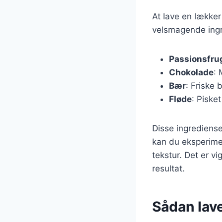
At lave en lække
velsmagende ingre
Passionsfru
Chokolade
: 
Bær
: Friske 
Fløde
: Piske
Disse ingrediense
kan du eksperimen
tekstur. Det er vi
resultat.
Sådan lav