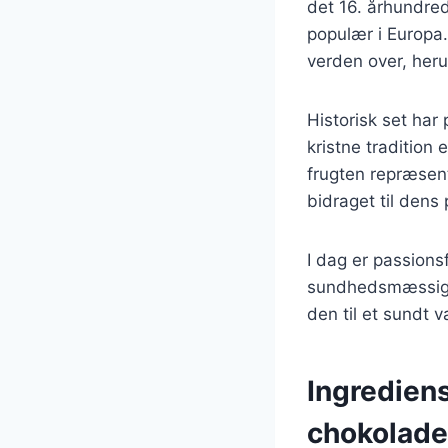
det 16. århundre
populær i Europa.
verden over, heru
Historisk set har 
kristne tradition 
frugten repræsent
bidraget til dens
I dag er passions
sundhedsmæssige f
den til et sundt 
Ingrediens
chokolade