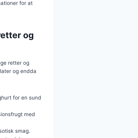
tioner for at
retter og
ge retter og
alater og endda
hurt for en sund
sionsfrugt med
ksotisk smag.